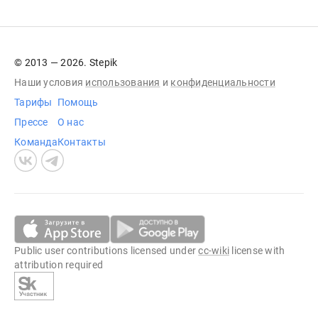
© 2013 — 2026. Stepik
Наши условия
использования
и
конфиденциальности
Тарифы
Помощь
Прессе
О нас
Команда
Контакты
Public user contributions licensed under
cc-wiki
license with
attribution required