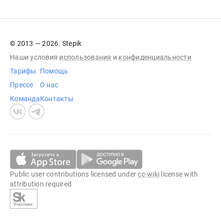
© 2013 — 2026. Stepik
Наши условия
использования
и
конфиденциальности
Тарифы
Помощь
Прессе
О нас
Команда
Контакты
Public user contributions licensed under
cc-wiki
license with
attribution required