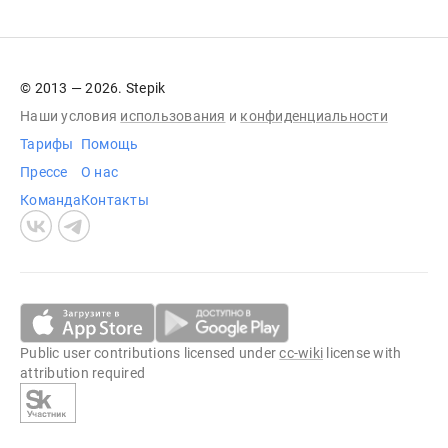
© 2013 — 2026. Stepik
Наши условия
использования
и
конфиденциальности
Тарифы
Помощь
Прессе
О нас
Команда
Контакты
Public user contributions licensed under
cc-wiki
license with
attribution required