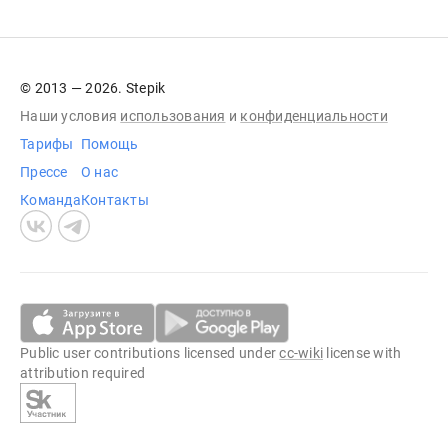
© 2013 — 2026. Stepik
Наши условия
использования
и
конфиденциальности
Тарифы
Помощь
Прессе
О нас
Команда
Контакты
Public user contributions licensed under
cc-wiki
license with
attribution required