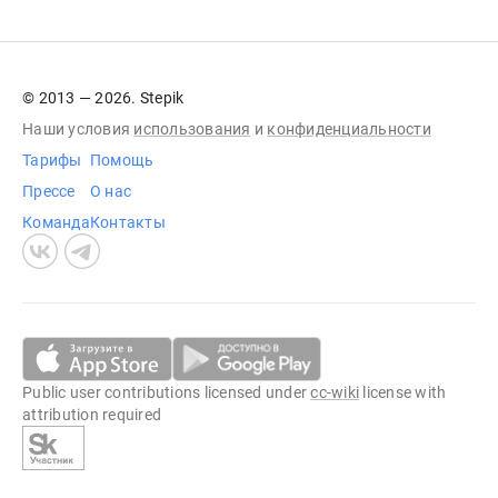
© 2013 — 2026. Stepik
Наши условия
использования
и
конфиденциальности
Тарифы
Помощь
Прессе
О нас
Команда
Контакты
Public user contributions licensed under
cc-wiki
license with
attribution required