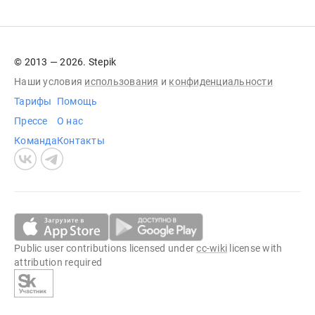
© 2013 — 2026. Stepik
Наши условия
использования
и
конфиденциальности
Тарифы
Помощь
Прессе
О нас
Команда
Контакты
Public user contributions licensed under
cc-wiki
license with
attribution required