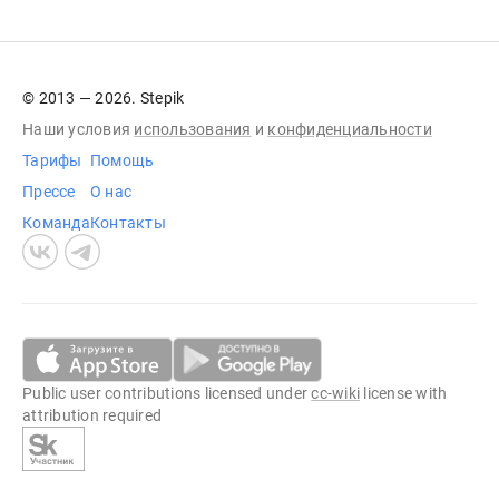
© 2013 — 2026. Stepik
Наши условия
использования
и
конфиденциальности
Тарифы
Помощь
Прессе
О нас
Команда
Контакты
Public user contributions licensed under
cc-wiki
license with
attribution required