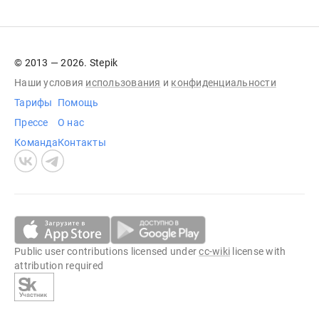
© 2013 — 2026. Stepik
Наши условия
использования
и
конфиденциальности
Тарифы
Помощь
Прессе
О нас
Команда
Контакты
Public user contributions licensed under
cc-wiki
license with
attribution required