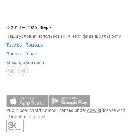
© 2013 — 2026. Stepik
Наши условия
использования
и
конфиденциальности
Тарифы
Помощь
Прессе
О нас
Команда
Контакты
Public user contributions licensed under
cc-wiki
license with
attribution required