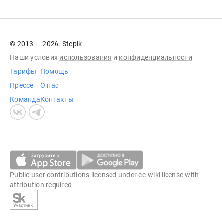
© 2013 — 2026. Stepik
Наши условия
использования
и
конфиденциальности
Тарифы
Помощь
Прессе
О нас
Команда
Контакты
Public user contributions licensed under
cc-wiki
license with
attribution required