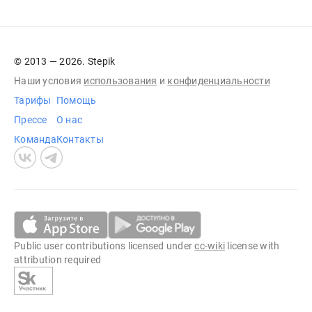
© 2013 — 2026. Stepik
Наши условия
использования
и
конфиденциальности
Тарифы
Помощь
Прессе
О нас
Команда
Контакты
Public user contributions licensed under
cc-wiki
license with
attribution required