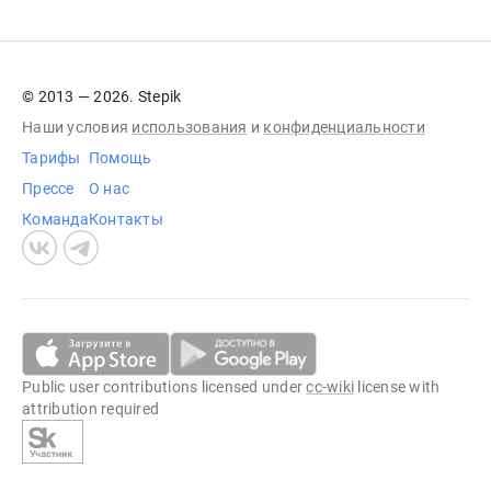
© 2013 — 2026. Stepik
Наши условия
использования
и
конфиденциальности
Тарифы
Помощь
Прессе
О нас
Команда
Контакты
Public user contributions licensed under
cc-wiki
license with
attribution required