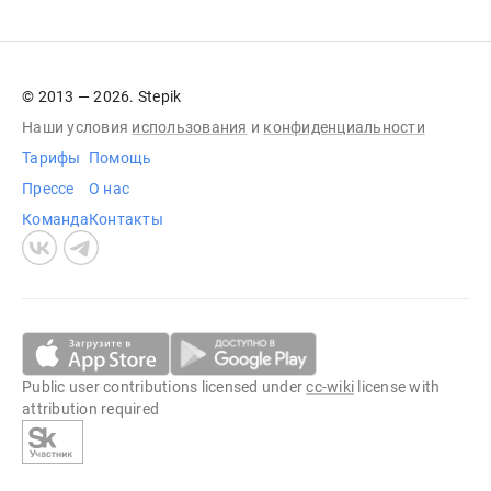
© 2013 — 2026. Stepik
Наши условия
использования
и
конфиденциальности
Тарифы
Помощь
Прессе
О нас
Команда
Контакты
Public user contributions licensed under
cc-wiki
license with
attribution required