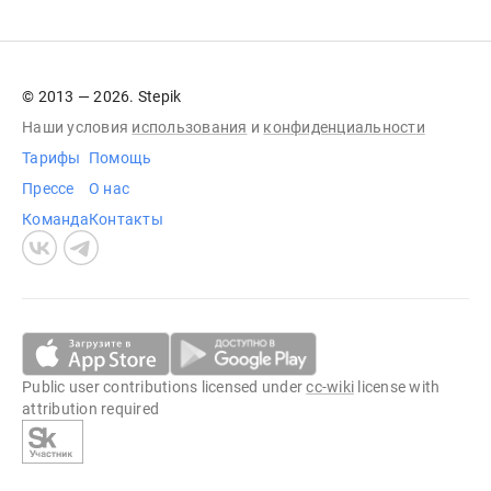
© 2013 — 2026. Stepik
Наши условия
использования
и
конфиденциальности
Тарифы
Помощь
Прессе
О нас
Команда
Контакты
Public user contributions licensed under
cc-wiki
license with
attribution required