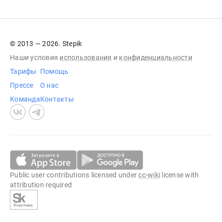
© 2013 — 2026. Stepik
Наши условия
использования
и
конфиденциальности
Тарифы
Помощь
Прессе
О нас
Команда
Контакты
Public user contributions licensed under
cc-wiki
license with
attribution required