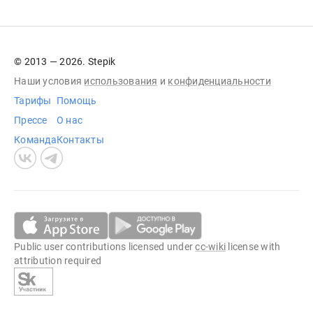
© 2013 — 2026. Stepik
Наши условия
использования
и
конфиденциальности
Тарифы
Помощь
Прессе
О нас
Команда
Контакты
Public user contributions licensed under
cc-wiki
license with
attribution required