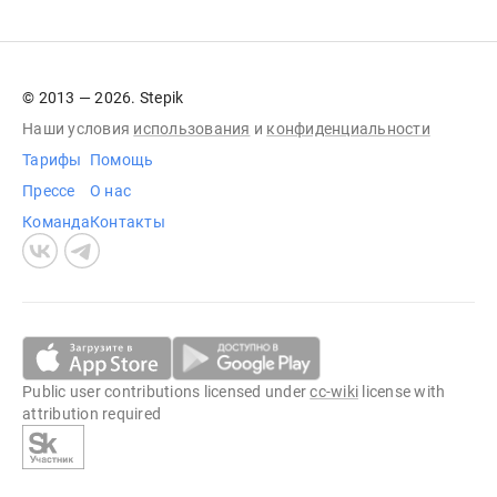
© 2013 — 2026. Stepik
Наши условия
использования
и
конфиденциальности
Тарифы
Помощь
Прессе
О нас
Команда
Контакты
Public user contributions licensed under
cc-wiki
license with
attribution required