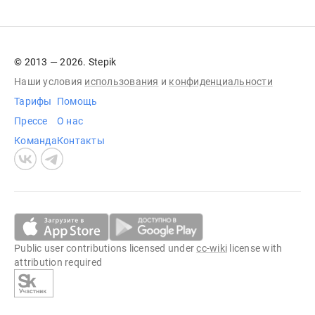
© 2013 — 2026. Stepik
Наши условия
использования
и
конфиденциальности
Тарифы
Помощь
Прессе
О нас
Команда
Контакты
Public user contributions licensed under
cc-wiki
license with
attribution required