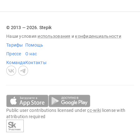
© 2013 — 2026. Stepik
Наши условия
использования
и
конфиденциальности
Тарифы
Помощь
Прессе
О нас
Команда
Контакты
Public user contributions licensed under
cc-wiki
license with
attribution required