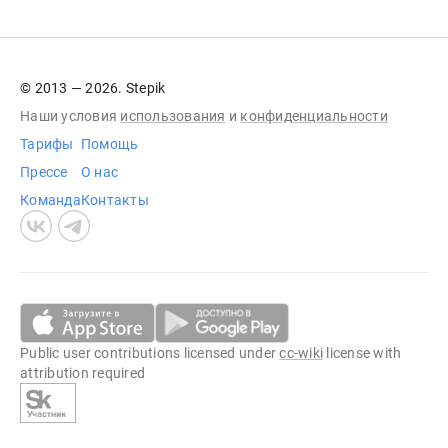
© 2013 — 2026. Stepik
Наши условия
использования
и
конфиденциальности
Тарифы
Помощь
Прессе
О нас
Команда
Контакты
Public user contributions licensed under
cc-wiki
license with
attribution required