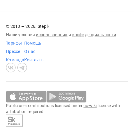
© 2013 — 2026. Stepik
Наши условия
использования
и
конфиденциальности
Тарифы
Помощь
Прессе
О нас
Команда
Контакты
Public user contributions licensed under
cc-wiki
license with
attribution required