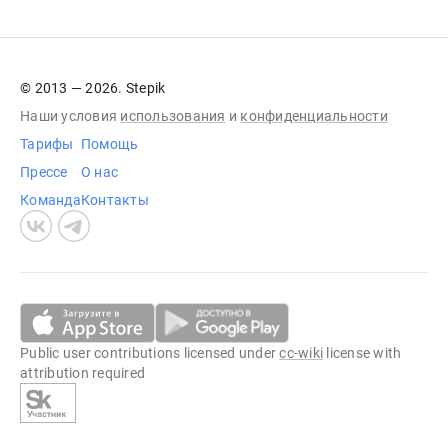
© 2013 — 2026. Stepik
Наши условия
использования
и
конфиденциальности
Тарифы
Помощь
Прессе
О нас
Команда
Контакты
Public user contributions licensed under
cc-wiki
license with
attribution required