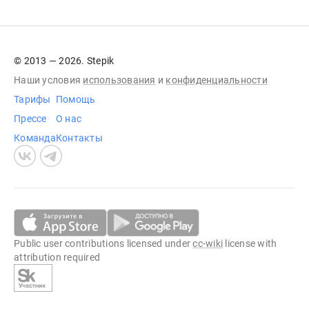
© 2013 — 2026. Stepik
Наши условия
использования
и
конфиденциальности
Тарифы
Помощь
Прессе
О нас
Команда
Контакты
Public user contributions licensed under
cc-wiki
license with
attribution required