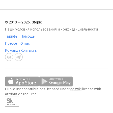
© 2013 — 2026. Stepik
Наши условия
использования
и
конфиденциальности
Тарифы
Помощь
Прессе
О нас
Команда
Контакты
Public user contributions licensed under
cc-wiki
license with
attribution required