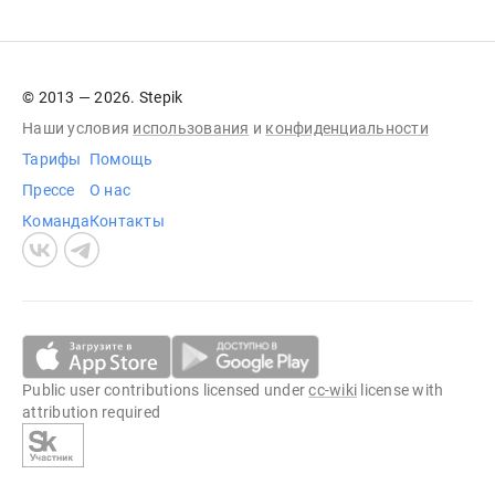
© 2013 — 2026. Stepik
Наши условия
использования
и
конфиденциальности
Тарифы
Помощь
Прессе
О нас
Команда
Контакты
Public user contributions licensed under
cc-wiki
license with
attribution required