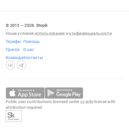
© 2013 — 2026. Stepik
Наши условия
использования
и
конфиденциальности
Тарифы
Помощь
Прессе
О нас
Команда
Контакты
Public user contributions licensed under
cc-wiki
license with
attribution required