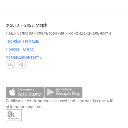
© 2013 — 2026. Stepik
Наши условия
использования
и
конфиденциальности
Тарифы
Помощь
Прессе
О нас
Команда
Контакты
Public user contributions licensed under
cc-wiki
license with
attribution required