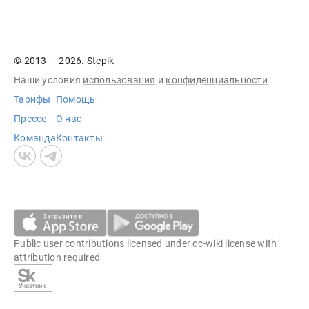
© 2013 — 2026. Stepik
Наши условия
использования
и
конфиденциальности
Тарифы
Помощь
Прессе
О нас
Команда
Контакты
Public user contributions licensed under
cc-wiki
license with
attribution required