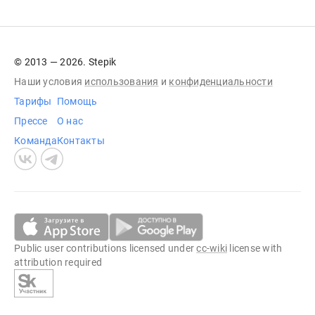
© 2013 — 2026. Stepik
Наши условия
использования
и
конфиденциальности
Тарифы
Помощь
Прессе
О нас
Команда
Контакты
Public user contributions licensed under
cc-wiki
license with
attribution required