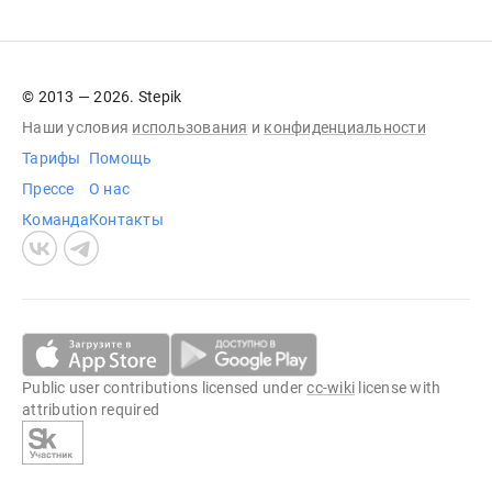
© 2013 — 2026. Stepik
Наши условия
использования
и
конфиденциальности
Тарифы
Помощь
Прессе
О нас
Команда
Контакты
Public user contributions licensed under
cc-wiki
license with
attribution required