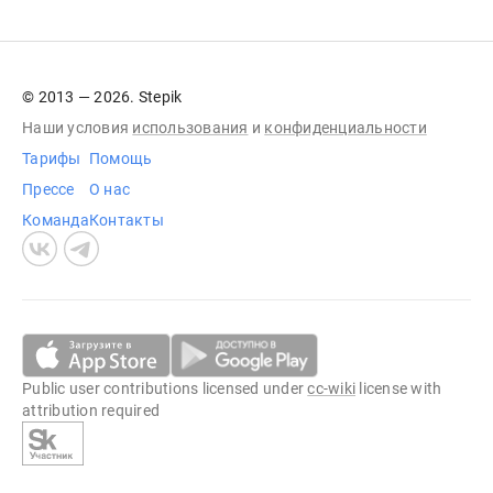
© 2013 — 2026. Stepik
Наши условия
использования
и
конфиденциальности
Тарифы
Помощь
Прессе
О нас
Команда
Контакты
Public user contributions licensed under
cc-wiki
license with
attribution required