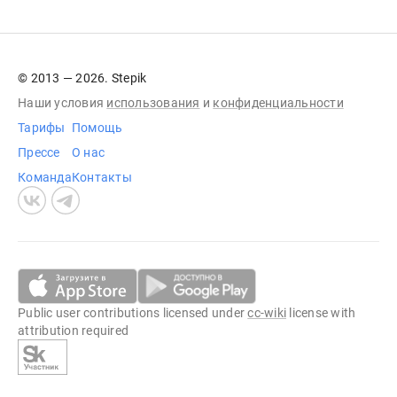
© 2013 — 2026. Stepik
Наши условия
использования
и
конфиденциальности
Тарифы
Помощь
Прессе
О нас
Команда
Контакты
Public user contributions licensed under
cc-wiki
license with
attribution required