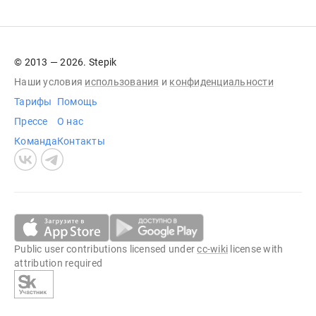
© 2013 — 2026. Stepik
Наши условия
использования
и
конфиденциальности
Тарифы
Помощь
Прессе
О нас
Команда
Контакты
Public user contributions licensed under
cc-wiki
license with
attribution required