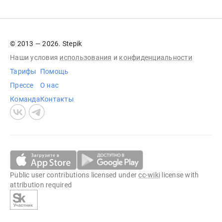
© 2013 — 2026. Stepik
Наши условия
использования
и
конфиденциальности
Тарифы
Помощь
Прессе
О нас
Команда
Контакты
Public user contributions licensed under
cc-wiki
license with
attribution required