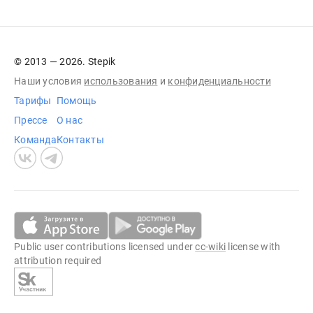
© 2013 — 2026. Stepik
Наши условия
использования
и
конфиденциальности
Тарифы
Помощь
Прессе
О нас
Команда
Контакты
Public user contributions licensed under
cc-wiki
license with
attribution required