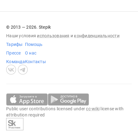
© 2013 — 2026. Stepik
Наши условия
использования
и
конфиденциальности
Тарифы
Помощь
Прессе
О нас
Команда
Контакты
Public user contributions licensed under
cc-wiki
license with
attribution required