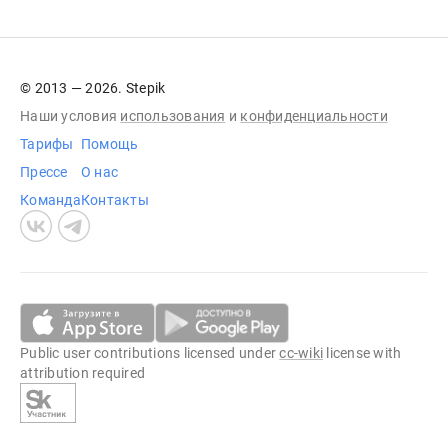
© 2013 — 2026. Stepik
Наши условия
использования
и
конфиденциальности
Тарифы
Помощь
Прессе
О нас
Команда
Контакты
Public user contributions licensed under
cc-wiki
license with
attribution required