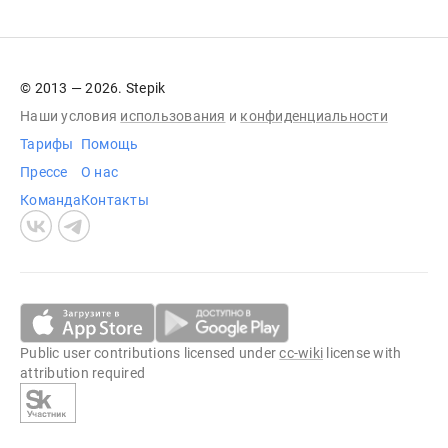
© 2013 — 2026. Stepik
Наши условия
использования
и
конфиденциальности
Тарифы
Помощь
Прессе
О нас
Команда
Контакты
Public user contributions licensed under
cc-wiki
license with
attribution required