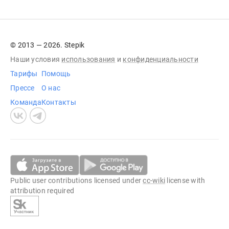
© 2013 — 2026. Stepik
Наши условия
использования
и
конфиденциальности
Тарифы
Помощь
Прессе
О нас
Команда
Контакты
Public user contributions licensed under
cc-wiki
license with
attribution required