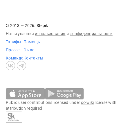
© 2013 — 2026. Stepik
Наши условия
использования
и
конфиденциальности
Тарифы
Помощь
Прессе
О нас
Команда
Контакты
Public user contributions licensed under
cc-wiki
license with
attribution required