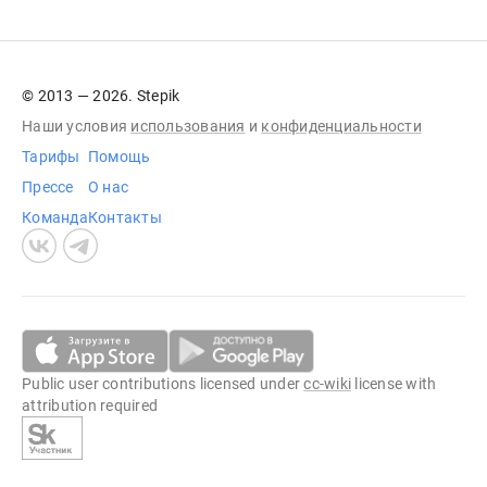
© 2013 — 2026. Stepik
Наши условия
использования
и
конфиденциальности
Тарифы
Помощь
Прессе
О нас
Команда
Контакты
Public user contributions licensed under
cc-wiki
license with
attribution required