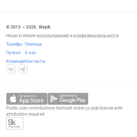
© 2013 — 2026. Stepik
Наши условия
использования
и
конфиденциальности
Тарифы
Помощь
Прессе
О нас
Команда
Контакты
Public user contributions licensed under
cc-wiki
license with
attribution required