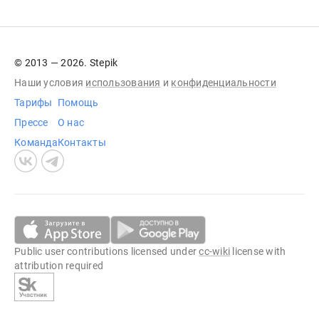
© 2013 — 2026. Stepik
Наши условия
использования
и
конфиденциальности
Тарифы
Помощь
Прессе
О нас
Команда
Контакты
Public user contributions licensed under
cc-wiki
license with
attribution required