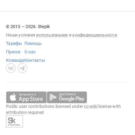
© 2013 — 2026. Stepik
Наши условия
использования
и
конфиденциальности
Тарифы
Помощь
Прессе
О нас
Команда
Контакты
Public user contributions licensed under
cc-wiki
license with
attribution required