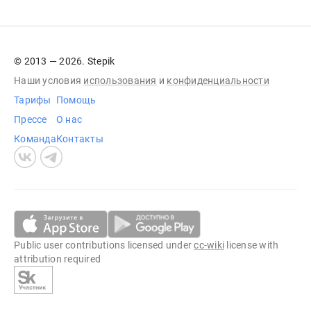
© 2013 — 2026. Stepik
Наши условия
использования
и
конфиденциальности
Тарифы
Помощь
Прессе
О нас
Команда
Контакты
Public user contributions licensed under
cc-wiki
license with
attribution required