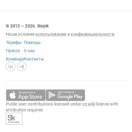
© 2013 — 2026. Stepik
Наши условия
использования
и
конфиденциальности
Тарифы
Помощь
Прессе
О нас
Команда
Контакты
Public user contributions licensed under
cc-wiki
license with
attribution required