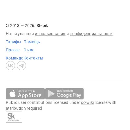
© 2013 — 2026. Stepik
Наши условия
использования
и
конфиденциальности
Тарифы
Помощь
Прессе
О нас
Команда
Контакты
Public user contributions licensed under
cc-wiki
license with
attribution required