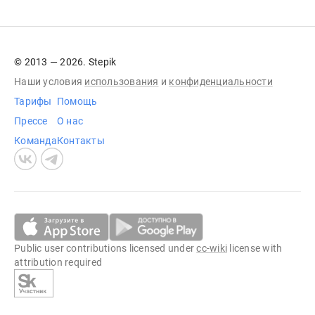
© 2013 — 2026. Stepik
Наши условия
использования
и
конфиденциальности
Тарифы
Помощь
Прессе
О нас
Команда
Контакты
Public user contributions licensed under
cc-wiki
license with
attribution required