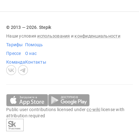
© 2013 — 2026. Stepik
Наши условия
использования
и
конфиденциальности
Тарифы
Помощь
Прессе
О нас
Команда
Контакты
Public user contributions licensed under
cc-wiki
license with
attribution required