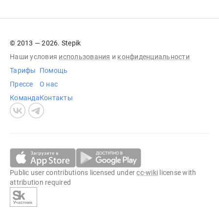
© 2013 — 2026. Stepik
Наши условия
использования
и
конфиденциальности
Тарифы
Помощь
Прессе
О нас
Команда
Контакты
Public user contributions licensed under
cc-wiki
license with
attribution required